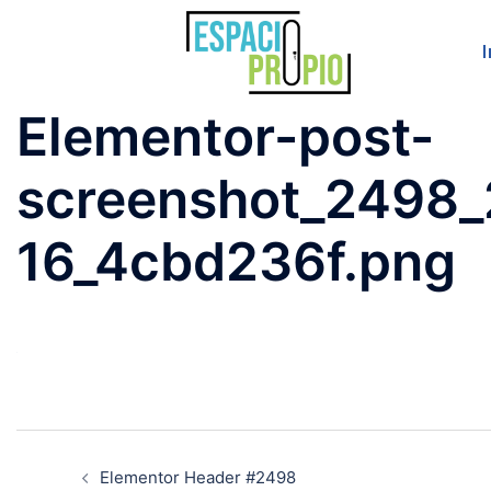
I
Elementor-post-
screenshot_2498_
16_4cbd236f.png
Elementor Header #2498