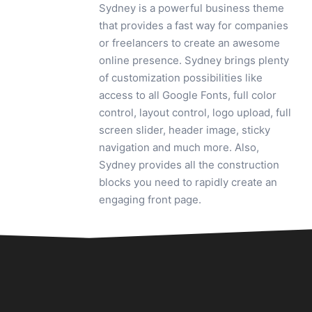
Sydney is a powerful business theme
that provides a fast way for companies
or freelancers to create an awesome
online presence. Sydney brings plenty
of customization possibilities like
access to all Google Fonts, full color
control, layout control, logo upload, full
screen slider, header image, sticky
navigation and much more. Also,
Sydney provides all the construction
blocks you need to rapidly create an
engaging front page.