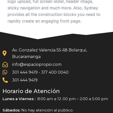
logo upload, full screen slider, header image,
sticky navigation and much more. Also, Sydney
provides all the construction blocks you need to
rapidly create an engaging front page.
Av. Gonzalez Valencia 55-68 Bolarqui,
Bucaramanga
info@espaciopropio.com
301 444 9419 - 317 400 0040
301 444 9419
Horario de Atención
Lunes a Viernes :
8:00 am a 12 :00 pm – 2:00 a 5:00 pm
Sábados:
No hay atención al público.