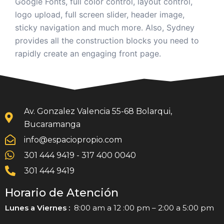
Google Fonts, full color control, layout control,
logo upload, full screen slider, header image,
sticky navigation and much more. Also, Sydney
provides all the construction blocks you need to
rapidly create an engaging front page.
Av. Gonzalez Valencia 55-68 Bolarqui,
Bucaramanga
info@espaciopropio.com
301 444 9419 - 317 400 0040
301 444 9419
Horario de Atención
Lunes a Viernes :
8:00 am a 12 :00 pm – 2:00 a 5:00 pm