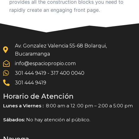
provides all the construction blocks you need to
rapidly create an engaging front page.
Av. Gonzalez Valencia 55-68 Bolarqui,
Bucaramanga
info@espaciopropio.com
301 444 9419 - 317 400 0040
301 444 9419
Horario de Atención
Lunes a Viernes :
8:00 am a 12 :00 pm – 2:00 a 5:00 pm
Sábados:
No hay atención al público.